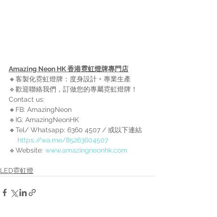
Amazing Neon HK 香港霓虹燈牌專門店
🔸客製化霓虹燈牌：度身設計 + 專業生產 
🔹歡迎聯絡我們，訂做您的專屬霓虹燈牌！
Contact us: 
🔸FB: AmazingNeon 
🔹IG: AmazingNeonHK 
🔸Tel/ Whatsapp: 6360 4507 / 或以下連結 
https://wa.me/85263604507
🔹Website: 
www.amazingneonhk.com
LED霓虹燈