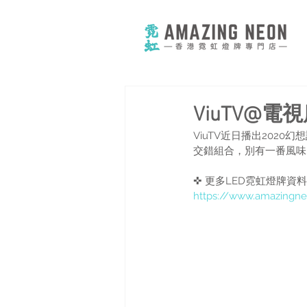
ViuTV@
ViuTV近日播出20
交錯組合，別有一番風味
✜ 更多LED霓虹燈牌資
https://www.amazingne