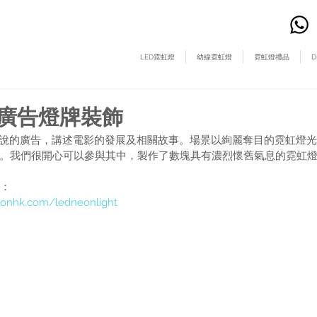
LED霓虹燈
幼線霓虹燈
霓虹燈禮品
D
電視廣告燈牌裝飾
20幻想說的廣告，講述電影的發展及相關故事。場景以絢麗奪目的霓虹燈
。我們很開心可以參與其中，製作了數塊具有濃烈懷舊氣息的霓虹
料：
onhk.com/ledneonlight