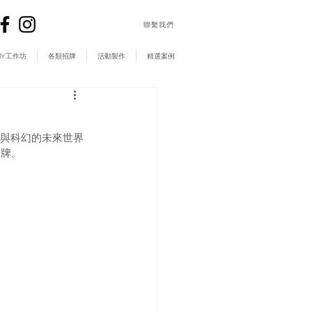
​聯繫我們
IY工作坊
各類招牌
活動製作
精選案例
光與科幻的未來世界
燈牌。