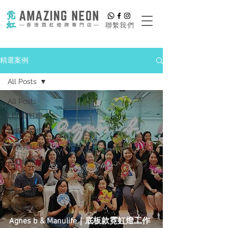
​聯繫我們
精選案例
All Posts
All Posts
LED霓虹燈
幼線霓虹燈
玻璃霓虹燈
霓虹燈禮品
DIY工作坊
其他招牌
活動佈置
Agnes b & Manulife｜底板款霓虹燈工作