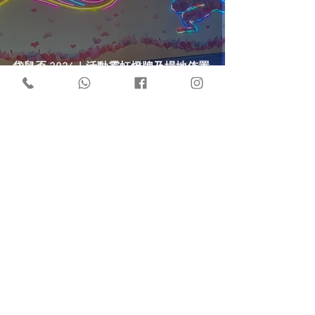
袋鼠盃 2026｜活動霓虹燈牌及場地佈置
Under Armour｜扭線款霓虹燈工作坊