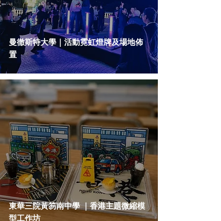
曼徹斯特大學｜活動霓虹燈牌及場地佈
置
東華三院黃笏南中學 ｜香港主題微縮模
型工作坊