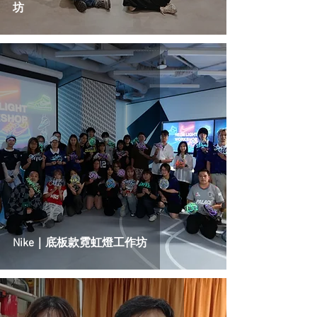
坊
Nike｜底板款霓虹燈工作坊