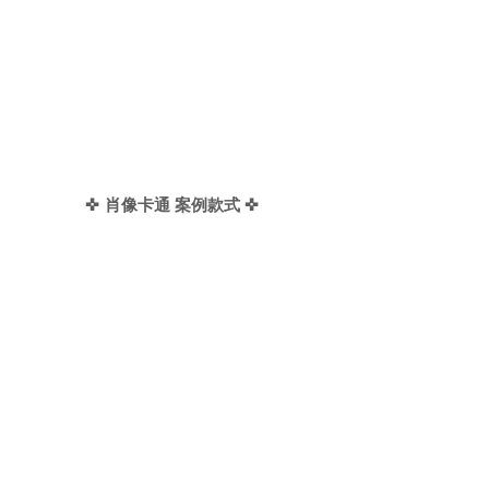
✜
✜
肖像卡通 案例款式