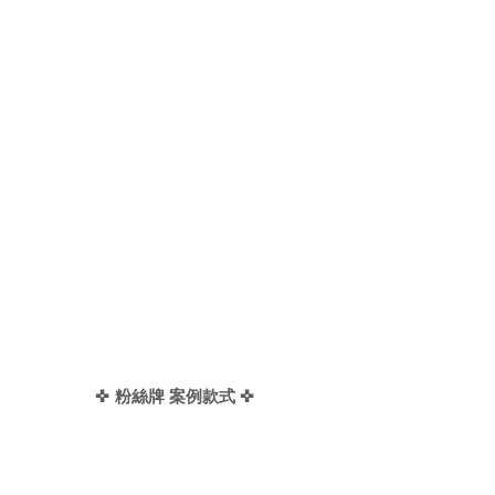
✜
✜
粉絲牌 案例款式