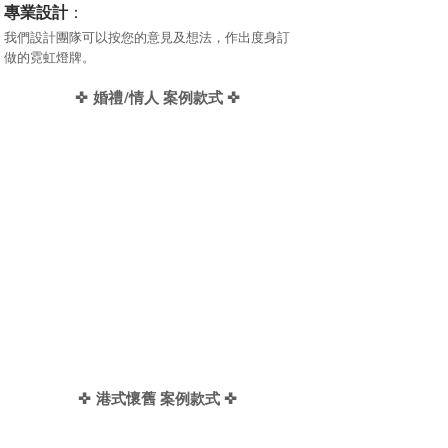
專業設計
：
我們設計團隊可以按您的意見及想法，作出度身訂
做的霓虹燈牌。
✜
✜
婚禮/情人 案例款式
✜
✜
港式懷舊 案例款式