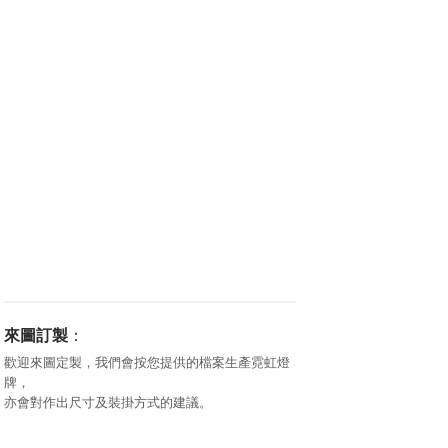
來圖訂製
：
歡迎來圖定製，我們會按您提供的檔案生產霓虹燈
牌，
亦會對作出尺寸及裝掛方式的建議。