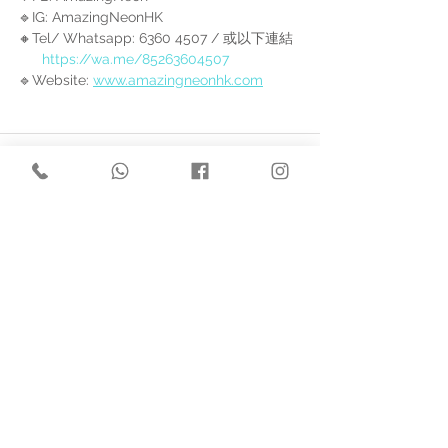
🔹IG: AmazingNeonHK 
🔸Tel/ Whatsapp: 6360 4507 / 或以下連結 
https://wa.me/85263604507
🔹Website: 
www.amazingneonhk.com
查看全部
最新文章