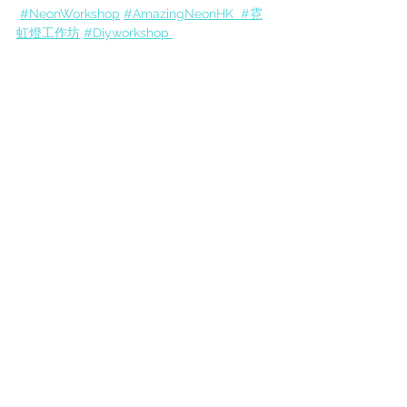
#NeonWorkshop
#AmazingNeonHK
#霓
虹燈工作坊
#
Diyworkshop 