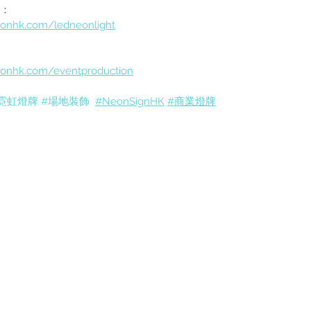
料：
onhk.com/ledneonlight
eonhk.com/eventproduction
霓虹燈牌
#場地裝飾
#NeonSignHK
#商業燈牌