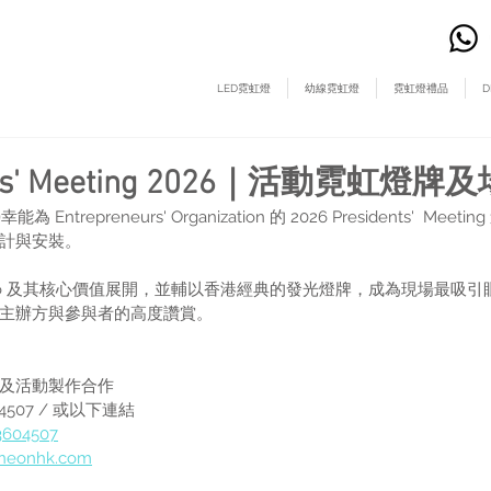
LED霓虹燈
幼線霓虹燈
霓虹燈禮品
D
dents' Meeting 2026｜活動霓虹燈
為 Entrepreneurs' Organization 的 2026 Presidents'  Meet
計與安裝。
logo 及其核心價值展開，並輔以香港經典的發光燈牌，成為現場最吸
主辦方與參與者的高度讚賞。
及
活動製作
合作
60 4507 / 或以下連結
3604507
gneonhk.com