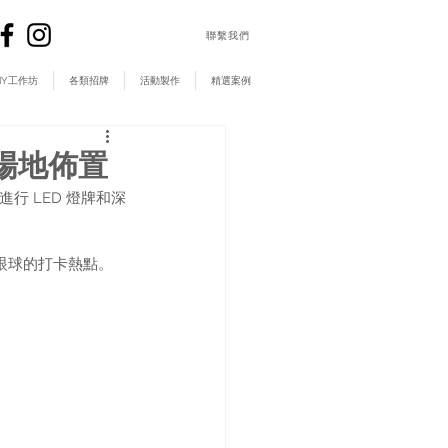
​聯繫我們
IY工作坊
各類招牌
活動製作
精選案例
牌及場地佈置
ing 進行 LED 燈牌和深
引眼球的打卡熱點。