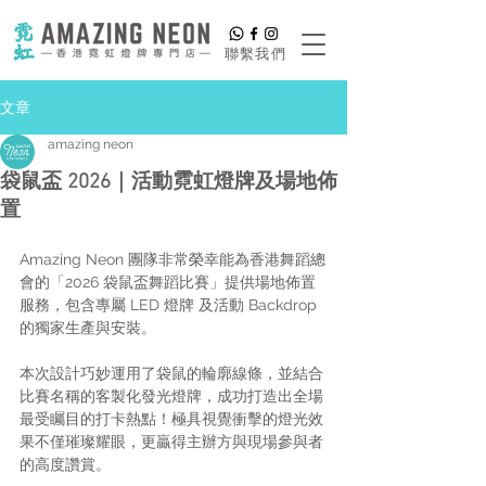
​聯繫我們
文章
amazing neon
袋鼠盃 2026｜活動霓虹燈牌及場地佈
置
Amazing Neon 團隊非常榮幸能為香港舞蹈總
會的「2026 袋鼠盃舞蹈比賽」提供場地佈置
服務，包含專屬 LED 燈牌 及活動 Backdrop 
的獨家生產與安裝。
本次設計巧妙運用了袋鼠的輪廓線條，並結合
比賽名稱的客製化發光燈牌，成功打造出全場
最受矚目的打卡熱點！極具視覺衝擊的燈光效
果不僅璀璨耀眼，更贏得主辦方與現場參與者
的高度讚賞。