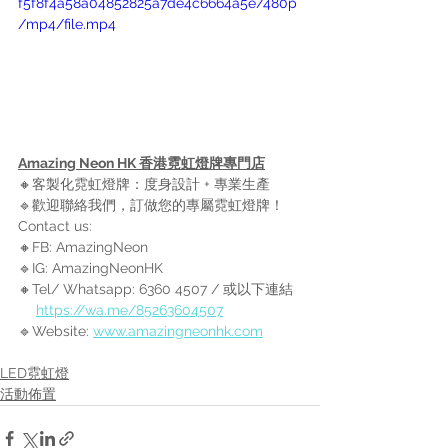
f5f8f4a58a04852825a7de4c6664a5e/480p
/mp4/file.mp4
Amazing Neon HK 香港霓虹燈牌專門店
🔸客製化霓虹燈牌：度身設計 + 專業生產
🔹歡迎聯絡我們，訂做您的專屬霓虹燈牌！
Contact us:
🔸FB: AmazingNeon
🔹IG: AmazingNeonHK
🔸Tel/ Whatsapp: 6360 4507 / 或以下連結
https://wa.me/85263604507
🔹Website: 
www.amazingneonhk.com
LED霓虹燈
活動佈置