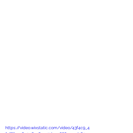
https://video.wixstatic.com/video/43f4c9_4