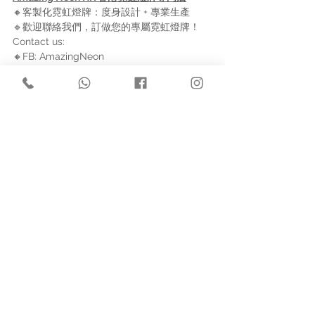
🔸客製化霓虹燈牌：度身設計 + 專業生產 
🔹歡迎聯絡我們，訂做您的專屬霓虹燈牌！
Contact us: 
🔸FB: AmazingNeon 
🔹IG: AmazingNeonHK 
🔸Tel/ Whatsapp: 6360 4507 / 或以下連結 
https://wa.me/85263604507
🔹Website: 
www.amazingneonhk.com
霓虹燈工作坊
底板款工作坊
diyworkshop
活動燈牌
DIY工作坊
查看全部
最新文章