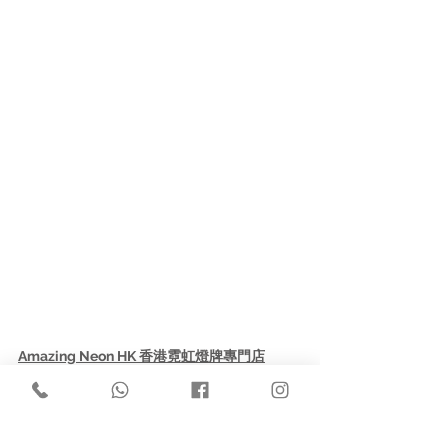
Amazing Neon HK 香港霓虹燈牌專門店
🔸客製化霓虹燈牌：度身設計 + 專業生產 
🔹歡迎聯絡我們，訂做您的專屬霓虹燈牌！
Contact us: 
🔸FB: AmazingNeon 