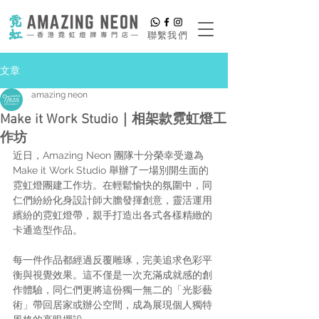
​聯繫我們
文章
amazing neon
Make it Work Studio｜相架款霓虹燈工
作坊
近日，Amazing Neon 團隊十分榮幸受邀為 
Make it Work Studio 舉辦了一場別開生面的
霓虹燈團建工作坊。在輕鬆愉快的氛圍中，同
仁們紛紛化身設計師大膽發揮創意，靈活運用
繽紛的霓虹燈帶，親手打造出各式各樣精緻的
卡通造型作品。
每一件作品都經過反覆雕琢，完美追求色彩平
衡與視覺效果。這不僅是一次充滿成就感的創
作體驗，同仁們更將這份獨一無二的「光影藝
術」帶回居家或辦公空間，成為展現個人獨特