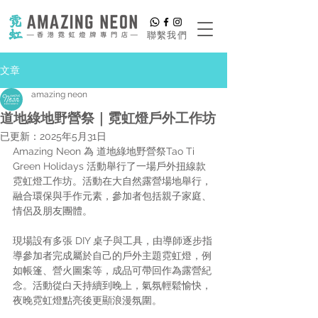
​聯繫我們
文章
amazing neon
道地綠地野營祭｜霓虹燈戶外工作坊
已更新：
2025年5月31日
Amazing Neon 為 道地綠地野營祭Tao Ti 
Green Holidays 活動舉行了一場戶外扭線款
霓虹燈工作坊。活動在大自然露營場地舉行，
融合環保與手作元素，參加者包括親子家庭、
情侶及朋友團體。
現場設有多張 DIY 桌子與工具，由導師逐步指
導參加者完成屬於自己的戶外主題霓虹燈，例
如帳篷、營火圖案等，成品可帶回作為露營紀
念。活動從白天持續到晚上，氣氛輕鬆愉快，
夜晚霓虹燈點亮後更顯浪漫氛圍。