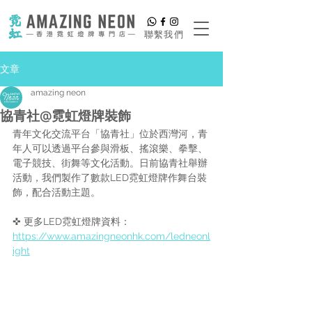
​聯繫我們
文章
amazing neon
協青社@霓虹燈牌裝飾
青年文化交流平台「協青社」位於西灣河，青
年人可以透過平台參與滑板、搖滾樂、拳擊、
電子競技、街舞等文化活動。日前協青社舉辦
活動，我們製作了數款LED霓虹燈牌作舞台裝
飾，配合活動主題。
✜ 更多LED霓虹燈牌資料：
https://www.amazingneonhk.com/ledneonl
ight