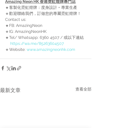
Amazing Neon HK 香港霓虹燈牌專門店
🔸客製化霓虹燈牌：度身設計 + 專業生產 
🔹歡迎聯絡我們，訂做您的專屬霓虹燈牌！
Contact us: 
🔸FB: AmazingNeon 
🔹IG: AmazingNeonHK 
🔸Tel/ Whatsapp: 6360 4507 / 或以下連結 
https://wa.me/85263604507
🔹Website: 
www.amazingneonhk.com
查看全部
最新文章