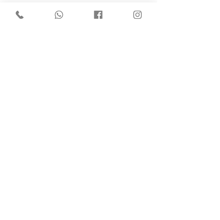
留言
撰寫留言......
Nike｜底板款霓虹燈工作
中華電力｜相架
坊
工作坊
Amazing Neon HK I 香港霓虹燈牌專門店
Email：
info@amazingneonhk.com
Phone ：
(852) 2638 8857