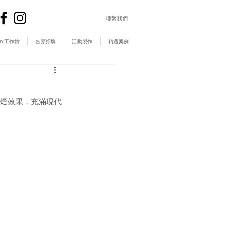
​聯繫我們
IY工作坊
各類招牌
活動製作
精選案例
虹燈效果，充滿現代