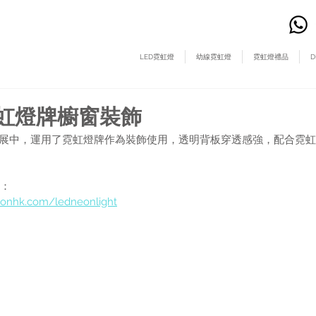
LED霓虹燈
幼線霓虹燈
霓虹燈禮品
D
l@霓虹燈牌櫥窗裝飾
 在櫥窗展中，運用了霓虹燈牌作為裝飾使用，透明背板穿透感強，配合霓
料：
onhk.com/ledneonlight