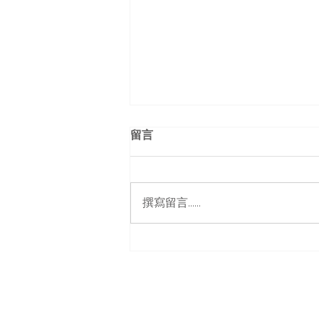
留言
撰寫留言......
曼徹斯特大學｜活動霓虹燈牌
及場地佈置
Amazing Neon HK I 香港霓虹燈牌專門
Email：
info@amazingneonhk.com